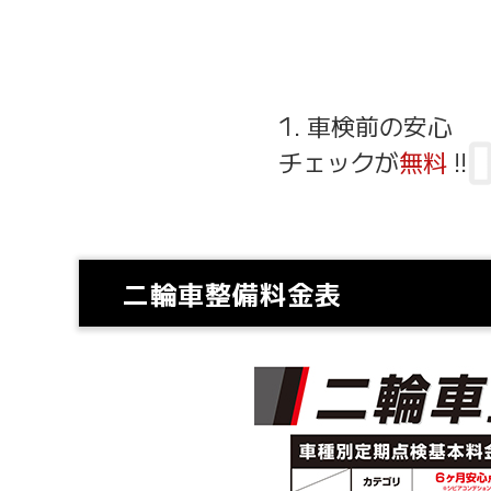
1. 車検前の安心
チェックが
無料
!!
二輪車整備料金表