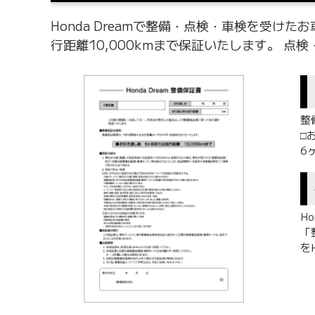
Honda Dreamで整備・点検・車検を受
行距離10,000kmまで保証いたします。 
整
□
6
H
「
を