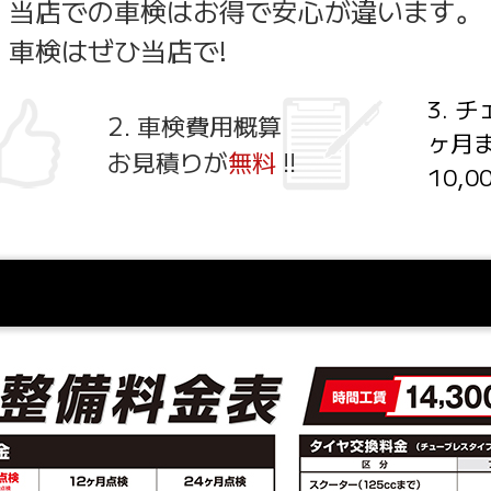
当店での車検はお得で安心が違います。
車検はぜひ当店で!
3. 
2. 車検費用概算
ヶ月
お見積りが
無料
!!
10,