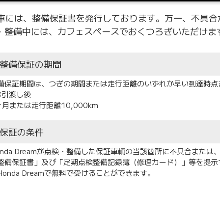
けたお車には、整備保証書を発行しております。万一、不具
点検・整備中には、カフェスペースでおくつろぎいただけま
整備保証の期間
備保証期間は、つぎの期間または走行距離のいずれか早い到達時点
お引渡し後
ヶ月または走行距離10,000km
保証の条件
onda Dreamが点検・整備した保証車輌の当該箇所に不具合または、故
整備保証書」及び「定期点検整備記録簿（修理カード）」等を提示
Honda Dreamで無料で受けることができます。