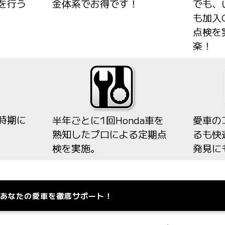
を行う
金体系でお得です！
でも、
も加入
点検を
楽！
時期に
半年ごとに1回Honda車を
愛車の
熟知したプロによる定期点
るも快
検を実施。
発見に
あなたの愛車を徹底サポート！